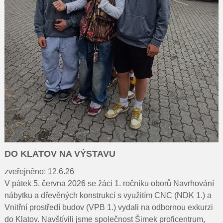
DO KLATOV NA VÝSTAVU
zveřejněno: 12.6.26
V pátek 5. června 2026 se žáci 1. ročníku oborů Navrhování
nábytku a dřevěných konstrukcí s využitím CNC (NDK 1.) a
Vnitřní prostředí budov (VPB 1.) vydali na odbornou exkurzi
do Klatov. Navštívili jsme společnost Šimek proficentrum,