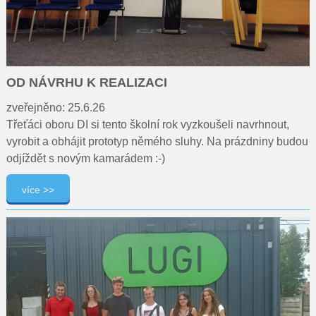
OD NÁVRHU K REALIZACI
zveřejněno: 25.6.26
Třeťáci oboru DI si tento školní rok vyzkoušeli navrhnout,
vyrobit a obhájit prototyp němého sluhy. Na prázdniny budou
odjíždět s novým kamarádem :-)
více >>