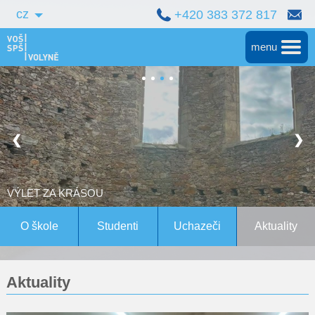
cz
+420 383 372 817
menu
Hlavní
Střední škola
❮
❯
Vyšší škola
Bakalářské studium
JAK TO BYLO S PLZEŇSKÝM PRAZDROJEM
Magisterské studium Bern
O škole
Studenti
Uchazeči
Aktuality
Konference
Aktuality
Pro studenty