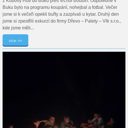
z Kubovy Huti do Buku přes vrchol Boubín. Odpoledne v
Buku bylo na programu koupání, nohejbal a fotbal. Večer
jsme si k večeři opekli buřty a zazpívali u kytar. Druhý den
jsme si zpestřili exkurzí do firmy Dřevo – Palety – Vlk s.r.o.,
kde jsme měli...
více >>