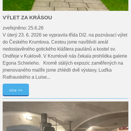
VÝLET ZA KRÁSOU
zveřejněno: 25.6.26
V úterý 23. 6. 2026 se vypravila třída DI2. na poznávací výlet
do Českého Krumlova. Cestou jsme navštívili areál
nedostavěného gotického kláštera paulánů a kostel sv.
Ondřeje v Kuklově. V Krumlově nás čekala prohlídka galerie
Egona Schieleho. Kromě stálých expozic zaměřených na
jmenovaného malíře jsme zhlédli dvě výstavy, Luďka
Rathauského a Luise...
více >>