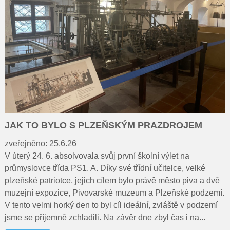
JAK TO BYLO S PLZEŇSKÝM PRAZDROJEM
zveřejněno: 25.6.26
V úterý 24. 6. absolvovala svůj první školní výlet na
průmyslovce třída PS1. A. Díky své třídní učitelce, velké
plzeňské patriotce, jejich cílem bylo právě město piva a dvě
muzejní expozice, Pivovarské muzeum a Plzeňské podzemí.
V tento velmi horký den to byl cíl ideální, zvláště v podzemí
jsme se příjemně zchladili. Na závěr dne zbyl čas i na...