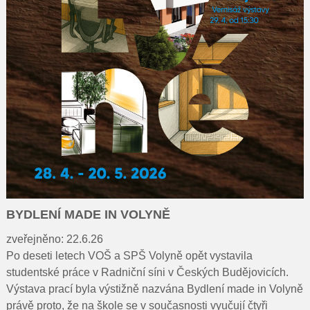
BYDLENÍ MADE IN VOLYNĚ
zveřejněno: 22.6.26
Po deseti letech VOŠ a SPŠ Volyně opět vystavila
studentské práce v Radniční síni v Českých Budějovicích.
Výstava prací byla výstižně nazvána Bydlení made in Volyně
právě proto, že na škole se v současnosti vyučují čtyři