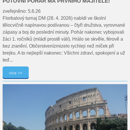
PUTOVNÍ POHÁR MÁ PRVNÍHO MAJITELE!
zveřejněno: 5.6.26
Florbalový turnaj DM (28. 4. 2026) nabídl ve školní
tělocvičně napínavou podívanou – čtyři družstva, vyrovnané
zápasy a boj do poslední minuty. Pohár nakonec vybojovali
žáci 1. ročníků (mládí prostě válí). Hrálo se skvěle, férově a
bez zranění. Občerstvenízmizelo rychleji než míček při
brejku. A to nejlepší nakonec: Všichni zdraví, spokojení a už
teď...
více >>