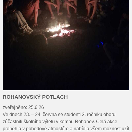
ROHANOVSKÝ POTLACH
zveřejněno: 25.6.26
Ve dnech 23. – 24. června se studenti 2. ročníku oboru
zúčastnili školního výletu v kempu Rohanov. Celá akce
proběhla v pohodové atmosféře a nabídla všem možnost užít