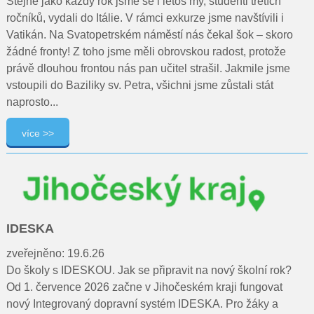
Stejně jako každý rok jsme se i letos my, studenti třetích
ročníků, vydali do Itálie. V rámci exkurze jsme navštívili i
Vatikán. Na Svatopetrském náměstí nás čekal šok – skoro
žádné fronty! Z toho jsme měli obrovskou radost, protože
právě dlouhou frontou nás pan učitel strašil. Jakmile jsme
vstoupili do Baziliky sv. Petra, všichni jsme zůstali stát
naprosto...
více >>
IDESKA
zveřejněno: 19.6.26
Do školy s IDESKOU. Jak se připravit na nový školní rok?
Od 1. července 2026 začne v Jihočeském kraji fungovat
nový Integrovaný dopravní systém IDESKA. Pro žáky a