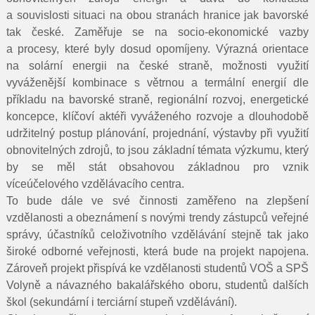
a souvislosti situaci na obou stranách hranice jak bavorské
tak české. Zaměřuje se na socio-ekonomické vazby
a procesy, které byly dosud opomíjeny. Výrazná orientace
na solární energii na české straně, možnosti využití
vyváženější kombinace s větrnou a termální energií dle
příkladu na bavorské straně, regionální rozvoj, energetické
koncepce, klíčoví aktéři vyváženého rozvoje a dlouhodobě
udržitelný postup plánování, projednání, výstavby při využití
obnovitelných zdrojů, to jsou základní témata výzkumu, který
by se měl stát obsahovou základnou pro vznik
víceúčelového vzdělávacího centra.
To bude dále ve své činnosti zaměřeno na zlepšení
vzdělanosti a obeznámení s novými trendy zástupců veřejné
správy, účastníků celoživotního vzdělávání stejně tak jako
široké odborné veřejnosti, která bude na projekt napojena.
Zároveň projekt přispívá ke vzdělanosti studentů VOŠ a SPŠ
Volyně a návazného bakalářského oboru, studentů dalších
škol (sekundární i terciární stupeň vzdělávání).