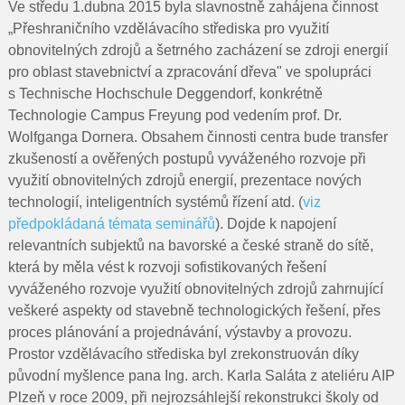
Pro rodiče
Ve středu 1.dubna 2015 byla slavnostně zahájena činnost
„Přeshraničního vzdělávacího střediska pro využití
Dokumenty
obnovitelných zdrojů a šetrného zacházení se zdroji energií
pro oblast stavebnictví a zpracování dřeva" ve spolupráci
Kontakty
s Technische Hochschule Deggendorf, konkrétně
Technologie Campus Freyung pod vedením prof. Dr.
Pro uchazeče
Wolfganga Dornera. Obsahem činnosti centra bude
transfer
zkušeností a ověřených postupů vyváženého rozvoje při
využití obnovitelných zdrojů energií, prezentace nových
technologií, inteligentních systémů řízení atd. (
viz
předpokládaná témata seminářů
). Dojde k napojení
relevantních subjektů na bavorské a české straně do sítě,
která by měla vést k rozvoji sofistikovaných řešení
vyváženého rozvoje využití obnovitelných zdrojů zahrnující
veškeré aspekty od stavebně technologických řešení, přes
proces plánování a projednávání, výstavby a provozu.
Prostor vzdělávacího střediska byl zrekonstruován díky
původní myšlence pana Ing. arch. Karla Saláta z ateliéru AIP
Plzeň v roce 2009, při nejrozsáhlejší rekonstrukci školy od