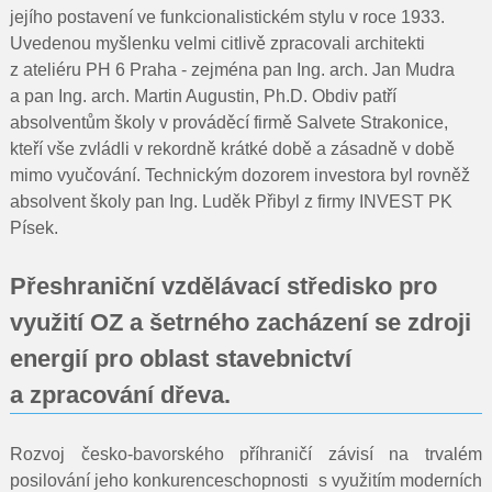
jejího postavení ve funkcionalistickém stylu v roce 1933.
Uvedenou myšlenku velmi citlivě zpracovali architekti
z ateliéru PH 6 Praha - zejména pan Ing. arch. Jan Mudra
a pan Ing. arch. Martin Augustin, Ph.D. Obdiv patří
absolventům školy v prováděcí firmě Salvete Strakonice,
kteří vše zvládli v rekordně krátké době a zásadně v době
mimo vyučování. Technickým dozorem investora byl rovněž
absolvent školy pan Ing. Luděk Přibyl z firmy INVEST PK
Písek.
Přeshraniční vzdělávací středisko pro
využití OZ a šetrného zacházení se zdroji
energií pro oblast stavebnictví
a zpracování dřeva.
Rozvoj česko-bavorského příhraničí závisí na trvalém
posilování jeho konkurenceschopnosti s využitím moderních