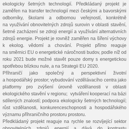
ekologicky šetrných technologií. Předkládaný projekt je
zaměřen na transfer technologií mezi českými a bavorskými
odborníky, školami a odbornou veřejností, konkrétně
na využívání obnovitelných zdrojů surovin v oblasti stavění,
šetrné zacházení se zdroji energií a využívání alternativních
zdrojů energie. Projekt je rovněž zaměřen na šíření výchovy
k ekolog. vědomí a chování. Projekt přímo reaguje
na směrnici EU o energetické náročnosti budov, podle níž od
roku 2021 bude možné stavět pouze domy s energetickou
spotřebou blízkou nule, a na Strategii EU 2020.
Příhraničí jako společný a perspektivní životní
a hospodářský prostor; vybudování vzdělávacího centra jako
platformy pro zvýšení úrovně vzdělanosti v oblasti
ekologického stavění v regionu; vytváření kooperací na bázi
sdílených znalostí; podpora ekologicky šetrných technologií;
růst vzdělanosti, konkurenceschopnosti a hospodářského
významu příhraničního prostoru prostoru.
Předkládaný projekt reaguje na rychle se rozvíjející sektor
obnovitelných zdrojů energií a dává do kontrastu