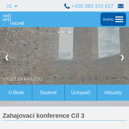
cz
+420 383 372 817
menu
Hlavní
Střední škola
❮
❯
Vyšší škola
Bakalářské studium
VÝLET ZA KRÁSOU
Magisterské studium Bern
O škole
Studenti
Uchazeči
Aktuality
Konference
Zahajovací konference Cíl 3
Pro studenty