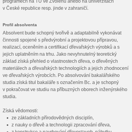
programech na TU ve Zvolenu anebo na univerzitách
v České republice resp. jinde v zahraničí.
Profil absolventa
Absolvent bude schopný tvořivě a adaptabilně vykonávat
činnosti spojené s předvýrobní a projektovou přípravou,
realizací, oceněním a certifikací dřevařských výrobků a s
jejich uplatněním na trhu. Jako nevyhnutelný teoretický
základ získá přehled o vlastnostech dřeva, o dřevěných
materiálech a dřevařských technologiích a jejich zhodnocení
ve dřevařských výrobcích. Po absolvování bakalářského
studia získá titul bakaláře s označením Bc. a je schopný
v pokračovat ve studiu na příbuzných oborech inženýrského
studia.
Získá vědomosti:
ze základních přírodovědných disciplín,
z nauky o dřevě a technologii zpracování dřeva,
z konstrukce a navrhování dřevostaveb, nábytku