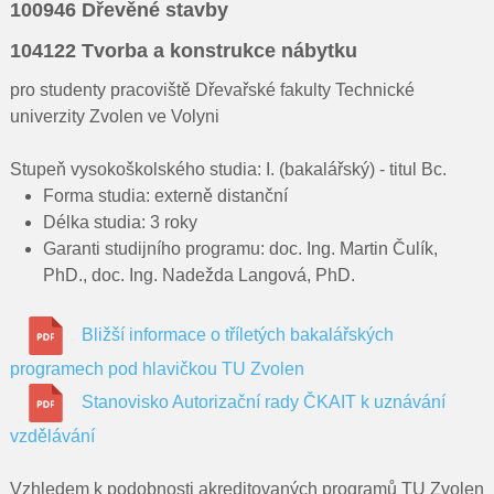
Pro rodiče
100946 Dřevěné stavby
104122 Tvorba a konstrukce nábytku
Dokumenty
pro studenty pracoviště Dřevařské fakulty Technické
Kontakty
univerzity Zvolen ve Volyni
Pro uchazeče
Stupeň vysokoškolského studia: I. (bakalářský) - titul Bc.
Forma studia: externě distanční
Délka studia: 3 roky
Garanti studijního programu: doc. Ing. Martin Čulík,
PhD., doc. Ing. Nadežda Langová, PhD.
Bližší informace o tříletých bakalářských
programech pod hlavičkou TU Zvolen
Stanovisko Autorizační rady ČKAIT k uznávání
vzdělávání
Vzhledem k podobnosti akreditovaných programů TU Zvolen