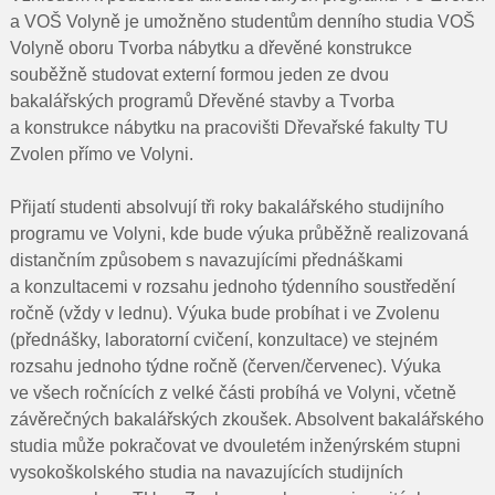
a VOŠ Volyně je umožněno studentům denního studia VOŠ
Volyně oboru Tvorba nábytku a dřevěné konstrukce
souběžně studovat externí formou jeden ze dvou
bakalářských programů Dřevěné stavby a Tvorba
a konstrukce nábytku na pracovišti Dřevařské fakulty TU
Zvolen přímo ve Volyni.
Přijatí studenti absolvují tři roky bakalářského studijního
programu ve Volyni, kde bude výuka průběžně realizovaná
distančním způsobem s navazujícími přednáškami
a konzultacemi v rozsahu jednoho týdenního soustředění
ročně (vždy v lednu). Výuka bude probíhat i ve Zvolenu
(přednášky, laboratorní cvičení, konzultace) ve stejném
rozsahu jednoho týdne ročně (červen/červenec). Výuka
ve všech ročnících z velké části probíhá ve Volyni, včetně
závěrečných bakalářských zkoušek. Absolvent bakalářského
studia může pokračovat ve dvouletém inženýrském stupni
vysokoškolského studia na navazujících studijních