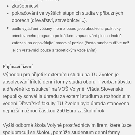
zkušebnictví,
pokračování ve vyšších stupních studia v příbuzných
oborech (dřevařství, stavebnictví...).
podle vyjádření většiny firem z oboru jsou absolventi prakticky
orientovaného programu po krátkém zapracování plnohodnotně
zařazeni na odpovídající pracovní pozice (často mnohem dříve než
jejich vrstevníci pouze s teoretickým vzděláním)
Přijímací řízení
Výhodou pro přijetí k externímu studiu na TU Zvolen je
absolvování tříleté denní formy studia oboru "Tvorba nábytku
a dřevěné konstrukce" na VOŠ Volyně. Vláda Slovenské
republiky schválila úhradu za externí studium a rozhodnutím
vedení Dřevařské fakulty TU Zvolen byla úhrada stanovena
nejnižší možnou částkou 250 Euro za školní rok.
Vyšší odborná škola Volyně prostřednictvím firem, které úzce
spolupracují se školou, pomůže studentům denní formy