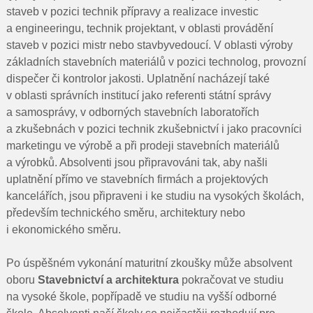
staveb v pozici technik přípravy a realizace investic
a engineeringu, technik projektant, v oblasti provádění
staveb v pozici mistr nebo stavbyvedoucí. V oblasti výroby
základních stavebních materiálů v pozici technolog, provozní
dispečer či kontrolor jakosti. Uplatnění nacházejí také
v oblasti správních institucí jako referenti státní správy
a samosprávy, v odborných stavebních laboratořích
a zkušebnách v pozici technik zkušebnictví i jako pracovníci
marketingu ve výrobě a při prodeji stavebních materiálů
a výrobků. Absolventi jsou připravováni tak, aby našli
uplatnění přímo ve stavebních firmách a projektových
kancelářích, jsou připraveni i ke studiu na vysokých školách,
především technického směru, architektury nebo
i ekonomického směru.
Po úspěšném vykonání maturitní zkoušky může absolvent
oboru
Stavebnictví a architektura
pokračovat ve studiu
na vysoké škole, popřípadě ve studiu na vyšší odborné