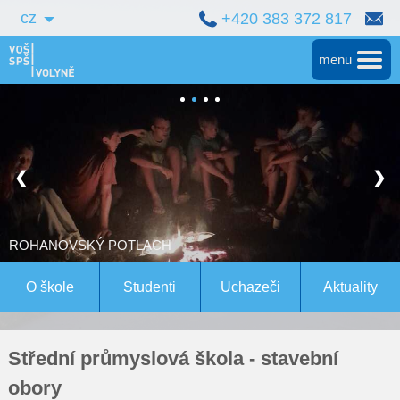
cz
+420 383 372 817
menu
Hlavní
Střední škola
❮
❯
Vyšší škola
Bakalářské studium
ROHANOVSKÝ POTLACH
Magisterské studium Bern
O škole
Studenti
Uchazeči
Aktuality
Konference
Střední průmyslová škola - stavební
Pro studenty
obory