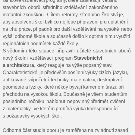
rámcové vzdělávací programy, které zastřešují většinu
stavebních oborů středního vzdělávání zakončeného
maturitní zkouškou. Cílem reformy středního školství je,
aby absolventi škol byli co nejlépe připraveni pro uplatnění
na trhu práce, případně pro další vzdělávání na vysoké nebo
vyšší odborné škole a současně došlo k optimálnímu využití
regionálních podmínek každé školy.
S vědomím této situace připravili učitelé stavebních oborů
nový školní vzdělávací program
Stavebnictví
a architektura
, který reaguje na výše popsaný stav.
Charakteristické je především posílení výuky cizích jazyků,
aplikované výpočetní techniky, matematiky, deskriptivní
geometrie a fyziky, které někdy bývají kamenem úrazu při
přechodu na vysokou školu. Současně je všem studentům
posledního ročníku nabídnut nepovinný předmět cvičení
z matematiky, ve kterém probíhá výuka korespondující
s požadavky vysokých škol.
Odborná část studia oboru je zaměřena na zvládnutí zásad