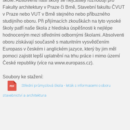
škole. Absolventi naší školy se nejčastěji rozhodují pro
Fakulty architektury v Praze či Brně, Stavební fakultu ČVUT
v Praze nebo VUT v Brně stejného nebo příbuzného
studijního oboru. Při přijímacích zkouškách na tyto vysoké
školy patří naše škola z hlediska úspěšnosti k nejlépe
hodnoceným mezi středními odbornými školami. Absolventi
oboru získávají současně s maturitním vysvědčením
Europass v českém i anglickém jazyce, který by jim měl
pomoci zajistit lepší uplatnění na trhu práce i mimo území
České republiky (více na www.europass.cz).
Soubory ke stažení:
Střední průmyslová škola - leták s informacemi o oboru
stavebnictví a architektura