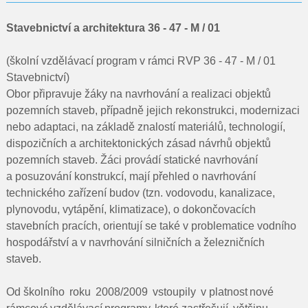
Pro rodiče
Stavebnictví a architektura 36 - 47 - M / 01
Dokumenty
(školní vzdělávací program v rámci RVP 36 - 47 - M / 01
Kontakty
Stavebnictví)
Obor připravuje žáky na navrhování a realizaci objektů
Pro uchazeče
pozemních staveb, případně jejich rekonstrukci, modernizaci
nebo adaptaci, na základě znalostí materiálů, technologií,
dispozičních a architektonických zásad návrhů objektů
pozemních staveb. Žáci provádí statické navrhování
a posuzování konstrukcí, mají přehled o navrhování
technického zařízení budov (tzn. vodovodu, kanalizace,
plynovodu, vytápění, klimatizace), o dokončovacích
stavebních pracích, orientují se také v problematice vodního
hospodářství a v navrhování silničních a železničních
staveb.
Od školního roku 2008/2009 vstoupily v platnost nové