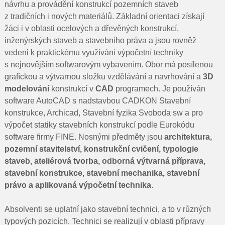
návrhu a provádění konstrukcí pozemních staveb
z tradičních i nových materiálů. Základní orientaci získají
žáci i v oblasti ocelových a dřevěných konstrukcí,
inženýrských staveb a stavebního práva a jsou rovněž
vedeni k praktickému využívání výpočetní techniky
s nejnovějším softwarovým vybavením. Obor má posílenou
graﬁckou a výtvarnou složku vzdělávání a navrhování a
3D
modelování
konstrukcí v
CAD
programech. Je používán
software AutoCAD s nadstavbou CADKON Stavební
konstrukce, Archicad, Stavební fyzika Svoboda sw a pro
výpočet statiky stavebních konstrukcí podle Eurokódu
software firmy FINE. Nosnými předměty jsou
architektura,
pozemní stavitelství, konstrukční cvičení, typologie
staveb, ateliérová tvorba, odborná výtvarná příprava,
stavební konstrukce, stavební mechanika, stavební
právo a aplikovaná výpočetní technika
.
Absolventi se uplatní jako stavební technici, a to v různých
typových pozicích. Technici se realizují v oblasti přípravy