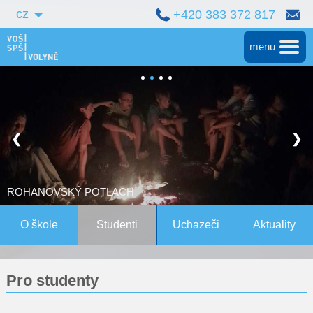
cz
+420 383 372 817
menu
Hlavní
Střední škola
❮
❯
Vyšší škola
Bakalářské studium
ROHANOVSKÝ POTLACH
Magisterské studium Bern
O škole
Studenti
Uchazeči
Aktuality
Konference
Pro studenty
Pro studenty