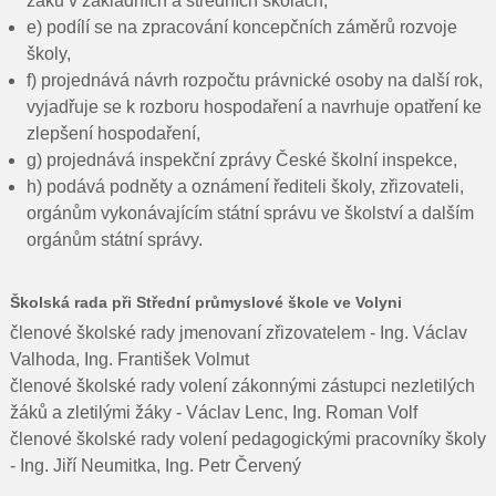
žáků v základních a středních školách,
e) podílí se na zpracování koncepčních záměrů rozvoje
školy,
f) projednává návrh rozpočtu právnické osoby na další rok,
vyjadřuje se k rozboru hospodaření a navrhuje opatření ke
zlepšení hospodaření,
g) projednává inspekční zprávy České školní inspekce,
h) podává podněty a oznámení řediteli školy, zřizovateli,
orgánům vykonávajícím státní správu ve školství a dalším
orgánům státní správy.
Školská rada při Střední průmyslové škole ve Volyni
členové školské rady jmenovaní zřizovatelem - Ing. Václav
Valhoda, Ing. František Volmut
členové školské rady volení zákonnými zástupci nezletilých
žáků a zletilými žáky - Václav Lenc, Ing. Roman Volf
členové školské rady volení pedagogickými pracovníky školy
- Ing. Jiří Neumitka, Ing. Petr Červený