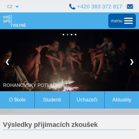
cz
+420 383 372 817
menu
Hlavní
Střední škola
❮
❯
Vyšší škola
Bakalářské studium
ROHANOVSKÝ POTLACH
Magisterské studium Bern
O škole
Studenti
Uchazeči
Aktuality
Konference
Výsledky přijímacích zkoušek
Pro studenty