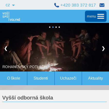
cz
+420 383 372 817
menu
Hlavní
Střední škola
❮
❯
Vyšší škola
Bakalářské studium
ROHANOVSKÝ POTLACH
Magisterské studium Bern
O škole
Studenti
Uchazeči
Aktuality
Konference
Vyšší odborná škola
Pro studenty