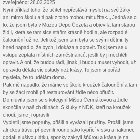
Pro rodiče
zveřejněno: 28.02.2025
Nyní příklad toho, že učitel nepřestává myslet na své žáky
Dokumenty
ani mimo školu a ti pak z toho mohou mít užitek. „ Jedná se o
to, že jsem byla v Muzeu Depo Čezeta a objevila tam starou
Kontakty
židli, která se tam sice stářím krásně hodila, ale rozpadlé
čalounění už ne. Jelikož jsem tam byla se svými dětmi, ty
Pro uchazeče
hned napadlo, že bych ji dokázala opravit. Tak jsem se u
vstupu zeptala místních zaměstnanců, jestli by ji nechtěli
opravit. A oni, že budou rádi, jinak ji budou muset vyhodit, už
opravdu dělala víc ostudy než krásy. To jsem si pořád
myslela, že to udělám doma.
Pak mě napadlo, že máme ve škole kroužek čalounění a tam
by se žáci mohli při restaurování židle něco přiučit.
Domluvila jsem se s kolegyní Míšou Čermákovou a židle
skončila v našich dílnách. S kluky z NDK, kteří na kroužek
chodí, jsme ji opravili.
Vypletli jsme popruhy, přišili a vyvázali pružiny. Prošili jsme
africkou trávu, připevnili rouno jako kypřící vrstvu a nakonec
dodali slušivou látku, sponky zakryli šňůrou a krása je na