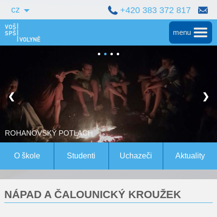
cz
+420 383 372 817
menu
Hlavní
Střední škola
❮
❯
Vyšší škola
Bakalářské studium
ROHANOVSKÝ POTLACH
Magisterské studium Bern
O škole
Studenti
Uchazeči
Aktuality
Konference
NÁPAD A ČALOUNICKÝ KROUŽEK
Pro studenty