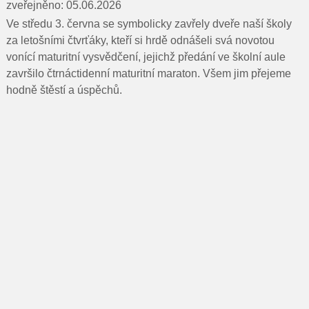
Pro rodiče
zveřejněno: 05.06.2026
Ve středu 3. června se symbolicky zavřely dveře naší školy
Dokumenty
za letošními čtvrťáky, kteří si hrdě odnášeli svá novotou
vonící maturitní vysvědčení, jejichž předání ve školní aule
Kontakty
završilo čtrnáctidenní maturitní maraton. Všem jim přejeme
hodně štěstí a úspěchů.
Pro uchazeče