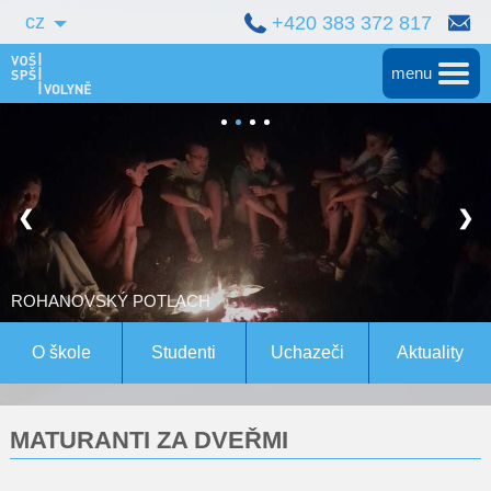
cz
+420 383 372 817
menu
Hlavní
Střední škola
❮
❯
Vyšší škola
Bakalářské studium
ROHANOVSKÝ POTLACH
Magisterské studium Bern
O škole
Studenti
Uchazeči
Aktuality
Konference
MATURANTI ZA DVEŘMI
Pro studenty