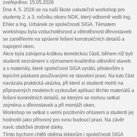
Pro rodiče
zveřejněno: 15.05.2026
Dne 4. 5. 2026 se na naší škole uskutečnil workshop pro
Dokumenty
studenty 2. a 3. ročníku oboru NDK, který odborně vedli Ing.
Ehler a Ing. Urbánek ze společnosti SIGA. Tématem
Kontakty
workshopu byla vzduchotěsnost a větrotěsnost dřevostaveb
se zaměřením na správné řešení konstrukčních detailů a
Pro uchazeče
napojení oken.
Akce byla zahájena krátkou teoretickou částí, během níž byli
studenti seznámeni s významem kvalitního utěsnění staveb
a s materiály, které společnost SIGA vyrábí, především s
lepicími páskami používanými ve stavební praxi. Na tuto část
navázala praktická ukázka, při které si studenti mohli na
připravených modelech vyzkoušet aplikaci těchto materiálů a
řešení konkrétních detailů, se kterými se mohou setkat
zejména u dřevostaveb a při montáži oken.
Workshop se setkal s velmi pozitivním ohlasem a studenti jej
hodnotili jako přínosný pro svou budoucí praxi. Na závěr
navíc obdrželi drobné dárky.
Tímto bychom chtěli oběma lektorům i společnosti SIGA