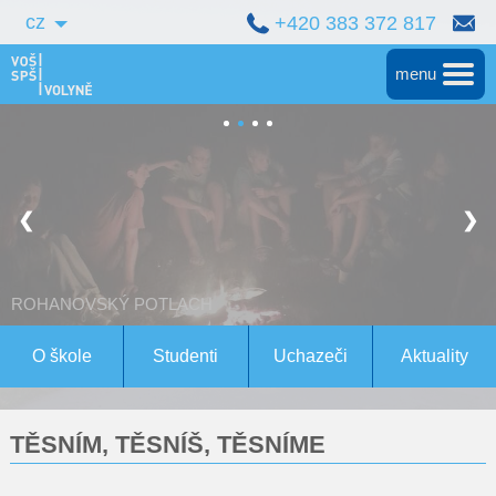
cz
+420 383 372 817
menu
Hlavní
Střední škola
❮
❯
Vyšší škola
Bakalářské studium
ROHANOVSKÝ POTLACH
Magisterské studium Bern
O škole
Studenti
Uchazeči
Aktuality
Konference
TĚSNÍM, TĚSNÍŠ, TĚSNÍME
Pro studenty