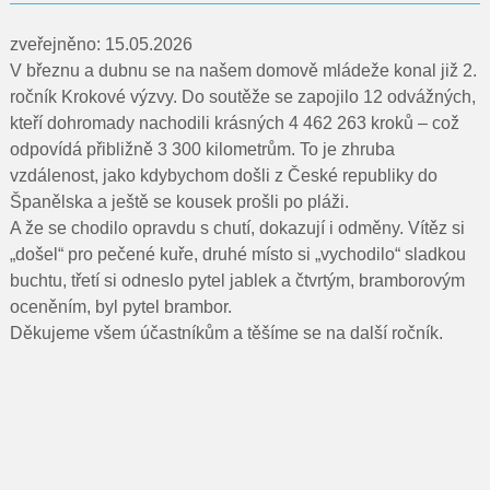
Pro rodiče
zveřejněno: 15.05.2026
Dokumenty
V březnu a dubnu se na našem domově mládeže konal již 2.
ročník Krokové výzvy. Do soutěže se zapojilo 12 odvážných,
Kontakty
kteří dohromady nachodili krásných 4 462 263 kroků – což
odpovídá přibližně 3 300 kilometrům. To je zhruba
Pro uchazeče
vzdálenost, jako kdybychom došli z České republiky do
Španělska a ještě se kousek prošli po pláži.
A že se chodilo opravdu s chutí, dokazují i odměny. Vítěz si
„došel“ pro pečené kuře, druhé místo si „vychodilo“ sladkou
buchtu, třetí si odneslo pytel jablek a čtvrtým, bramborovým
oceněním, byl pytel brambor.
Děkujeme všem účastníkům a těšíme se na další ročník.