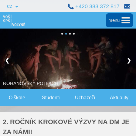
cz
+420 383 372 817
menu
Hlavní
Střední škola
❮
❯
Vyšší škola
Bakalářské studium
ROHANOVSKÝ POTLACH
Magisterské studium Bern
O škole
Studenti
Uchazeči
Aktuality
Konference
2. ROČNÍK KROKOVÉ VÝZVY NA DM JE
Pro studenty
ZA NÁMI!