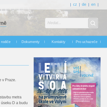
cz
de
en
yně
 rodiče
Dokumenty
Kontakty
Pro uchazeče
e v Praze.
ýstavbu metra
 v úseku D a budu