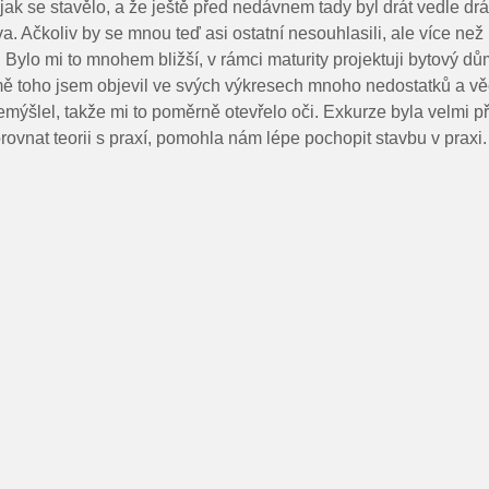
, jak se stavělo, a že ještě před nedávnem tady byl drát vedle dr
 Ačkoliv by se mnou teď asi ostatní nesouhlasili, ale více než
 Bylo mi to mnohem bližší, v rámci maturity projektuji bytový dům
mě toho jsem objevil ve svých výkresech mnoho nedostatků a věc
mýšlel, takže mi to poměrně otevřelo oči. Exkurze byla velmi p
ovnat teorii s praxí, pomohla nám lépe pochopit stavbu v praxi.