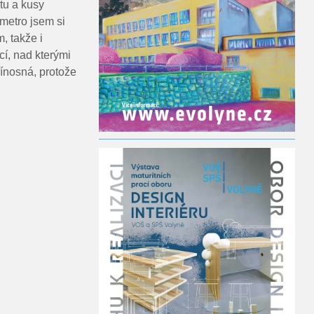
átu a kusy
 metro jsem si
, takže i
í, nad kterými
řínosná, protože