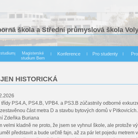
borná škola a Střední průmyslová škola Vol
 studium
Magisterské
Konference
Pro studenty
Pro
studium Bern
konstrukce - denní forma
JEN HISTORICKÁ
yužitím CNC
řízení VOŠ
02.2026
 třídy PS4.A, PS4.B, VPB4. a PS3.B zúčastnily odborné exkurz
rozestavěnou část metra D a stavbu bytových domů v Pitkovicích.
í Zdeňka Buriana
 velmi kladně ne proto, že jsem se vyhnul škole, ale protože v
uměl představit a bude určitě fajn, až za pár let pojedu metrem