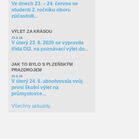
Ve dnech 23. – 24. června se
Cíl 3
studenti 2. ročníku oboru
zúčastnili...
Norské fondy
VÝLET ZA KRÁSOU
25.6.26
V úterý 23. 6. 2026 se vypravila
třída DI2. na poznávací výlet do...
JAK TO BYLO S PLZEŇSKÝM
PRAZDROJEM
25.6.26
V úterý 24. 6. absolvovala svůj
první školní výlet na
průmyslovce...
Všechny aktuality