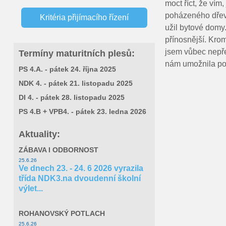
moct říct, že vím
Conference WOOD STRUCTURES
Dny otevřených dveří
poházeného dřeva.
Kritéria přijímacího řízení
užil bytové domy.
Virtuální prohlídka školy
Výsledky přijímacích zkoušek
přínosnější. Kro
jsem vůbec nepře
Termíny maturitních plesů:
Nabídka zaměstnání
nám umožnila por
PS 4.A. - pátek 24. října 2025
NDK 4. - pátek 21. listopadu 2025
Výstavba vzdělávacího střediska
DI 4. - pátek 28. listopadu 2025
Oslavy 160. výročí založení školy
PS 4.B + VPB4. - pátek 23. ledna 2026
Aktuality:
Robodig
ZÁBAVA I ODBORNOST
Letní výtvarná škola
25.6.26
Ve dnech 23. - 24. 6 2026 vyrazila
třída NDK3.na dvoudenní školní
Eduroam
výlet...
Veřejné zakázky
ROHANOVSKÝ POTLACH
25.6.26