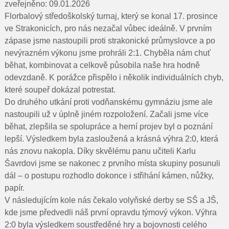
Pro rodiče
zveřejněno: 09.01.2026
Florbalový středoškolský turnaj, který se konal 17. prosince
Dokumenty
ve Strakonicích, pro nás nezačal vůbec ideálně. V prvním
zápase jsme nastoupili proti strakonické průmyslovce a po
Kontakty
nevýrazném výkonu jsme prohráli 2:1. Chyběla nám chuť
běhat, kombinovat a celkově působila naše hra hodně
Pro uchazeče
odevzdaně. K porážce přispělo i několik individuálních chyb,
které soupeř dokázal potrestat.
Do druhého utkání proti vodňanskému gymnáziu jsme ale
nastoupili už v úplně jiném rozpoložení. Začali jsme více
běhat, zlepšila se spolupráce a herní projev byl o poznání
lepší. Výsledkem byla zasloužená a krásná výhra 2:0, která
nás znovu nakopla. Díky skvělému panu učiteli Karlu
Šavrdovi jsme se nakonec z prvního místa skupiny posunuli
dál – o postupu rozhodlo dokonce i střihání kámen, nůžky,
papír.
V následujícím kole nás čekalo volyňské derby se SŠ a JŠ,
kde jsme předvedli náš první opravdu týmový výkon. Výhra
2:0 byla výsledkem soustředěné hry a bojovnosti celého