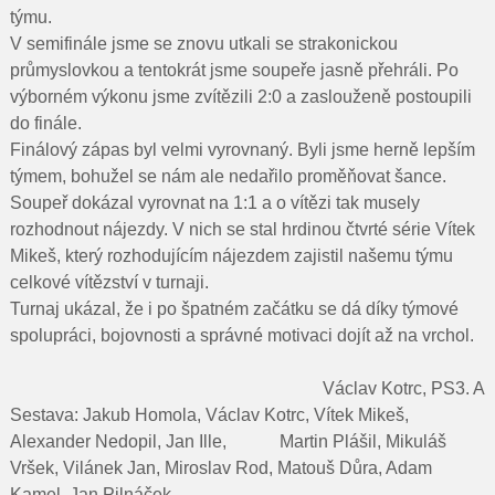
týmu.
V semifinále jsme se znovu utkali se strakonickou
průmyslovkou a tentokrát jsme soupeře jasně přehráli. Po
výborném výkonu jsme zvítězili 2:0 a zaslouženě postoupili
do finále.
Finálový zápas byl velmi vyrovnaný. Byli jsme herně lepším
týmem, bohužel se nám ale nedařilo proměňovat šance.
Soupeř dokázal vyrovnat na 1:1 a o vítězi tak musely
rozhodnout nájezdy. V nich se stal hrdinou čtvrté série Vítek
Mikeš, který rozhodujícím nájezdem zajistil našemu týmu
celkové vítězství v turnaji.
Turnaj ukázal, že i po špatném začátku se dá díky týmové
spolupráci, bojovnosti a správné motivaci dojít až na vrchol.
Václav Kotrc, PS3. A
Sestava: Jakub Homola, Václav Kotrc, Vítek Mikeš,
Alexander Nedopil, Jan Ille, Martin Plášil, Mikuláš
Vršek, Vilánek Jan, Miroslav Rod, Matouš Důra, Adam
Kamel, Jan Pilnáček