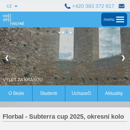
cz
+420 383 372 817
menu
Hlavní
Střední škola
❮
❯
Vyšší škola
Bakalářské studium
VÝLET ZA KRÁSOU
Magisterské studium Bern
O škole
Studenti
Uchazeči
Aktuality
Konference
Florbal - Subterra cup 2025, okresní kolo
Pro studenty