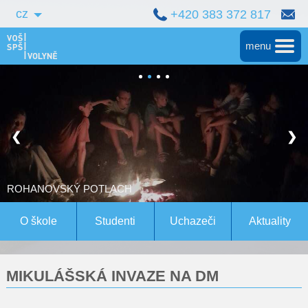
cz
+420 383 372 817
menu
Hlavní
Střední škola
❮
❯
Vyšší škola
Bakalářské studium
ROHANOVSKÝ POTLACH
Magisterské studium Bern
O škole
Studenti
Uchazeči
Aktuality
Konference
MIKULÁŠSKÁ INVAZE NA DM
Pro studenty