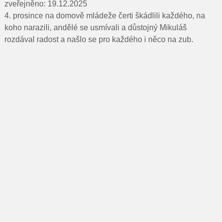
Pro rodiče
zveřejněno: 19.12.2025
4. prosince na domově mládeže čerti škádlili každého, na
Dokumenty
koho narazili, andělé se usmívali a důstojný Mikuláš
rozdával radost a našlo se pro každého i něco na zub.
Kontakty
Pro uchazeče