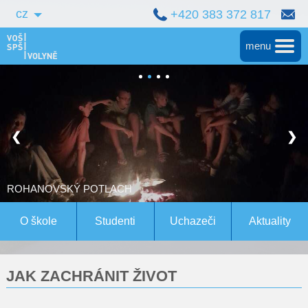
cz
+420 383 372 817
menu
Hlavní
Střední škola
❮
❯
Vyšší škola
Bakalářské studium
ROHANOVSKÝ POTLACH
Magisterské studium Bern
O škole
Studenti
Uchazeči
Aktuality
Konference
JAK ZACHRÁNIT ŽIVOT
Pro studenty