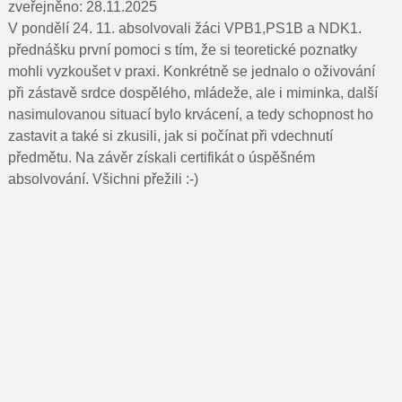
Pro rodiče
zveřejněno: 28.11.2025
V pondělí 24. 11. absolvovali žáci VPB1,PS1B a NDK1.
Dokumenty
přednášku první pomoci s tím, že si teoretické poznatky
mohli vyzkoušet v praxi. Konkrétně se jednalo o oživování
Kontakty
při zástavě srdce dospělého, mládeže, ale i miminka, další
nasimulovanou situací bylo krvácení, a tedy schopnost ho
Pro uchazeče
zastavit a také si zkusili, jak si počínat při vdechnutí
předmětu. Na závěr získali certifikát o úspěšném
absolvování. Všichni přežili :-)