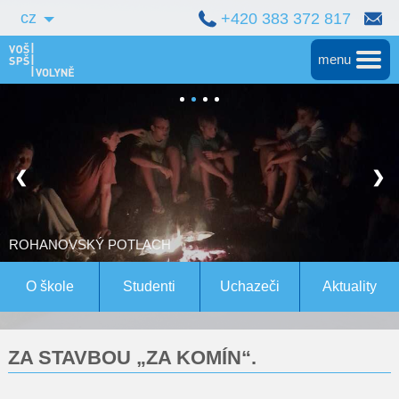
cz
+420 383 372 817
menu
Hlavní
Střední škola
❮
❯
Vyšší škola
Bakalářské studium
ROHANOVSKÝ POTLACH
Magisterské studium Bern
O škole
Studenti
Uchazeči
Aktuality
Konference
ZA STAVBOU „ZA KOMÍN“.
Pro studenty