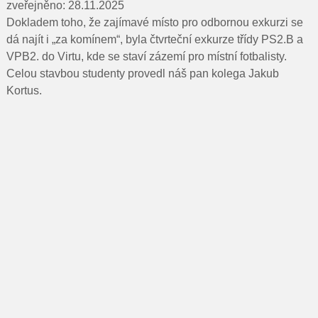
Pro rodiče
zveřejněno: 28.11.2025
Dokladem toho, že zajímavé místo pro odbornou exkurzi se
Dokumenty
dá najít i „za komínem“, byla čtvrteční exkurze třídy PS2.B a
VPB2. do Virtu, kde se staví zázemí pro místní fotbalisty.
Kontakty
Celou stavbou studenty provedl náš pan kolega Jakub
Kortus.
Pro uchazeče