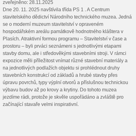
Pro rodiče
zveřejněno: 28.11.2025
Dne 20. 11. 2025 navštívila třída PS 1 . A Centrum
Dokumenty
stavitelského dědictví Národního technického muzea. Jedná
se o moderní muzeum stavitelství v opraveném
Kontakty
hospodářském areálu památkově hodnotného kláštera v
Plasích. Atraktivní formou programu – Stavitelství v čase a
Pro uchazeče
prostoru – byli prváci seznámeni s jednotlivými etapami
stavby domu, ale i středověkými stavebními stroji. V rámci
expozice měli příležitost vnímat různé stavební materiály a
na jednotlivých podlažích objektu si prohlédnout druhy
stavebních konstrukcí od základů a hrubé stavby přes
úpravu povrchů, typy výplní otvorů a příslušnou technickou
výbavu budov až po krovy a krytiny. Do tohoto muzea
jezdíme rádi, protože je skvěle uspořádáno a zvláště pro
začínající stavaře velmi inspirativní.