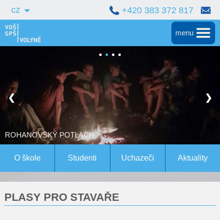
cz
+420 383 372 817
menu
Hlavní
Střední škola
❮
❯
Vyšší škola
Bakalářské studium
ROHANOVSKÝ POTLACH
Magisterské studium Bern
O škole
Studenti
Uchazeči
Aktuality
Konference
PLASY PRO STAVAŘE
Pro studenty