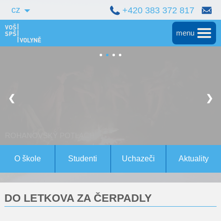
cz
+420 383 372 817
menu
Hlavní
Střední škola
❮
❯
Vyšší škola
Bakalářské studium
Magisterské studium Bern
O škole
Studenti
Uchazeči
Aktuality
Konference
DO LETKOVA ZA ČERPADLY
Pro studenty