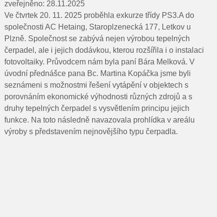
Pro rodiče
zveřejněno: 28.11.2025
Ve čtvrtek 20. 11. 2025 proběhla exkurze třídy PS3.A do
Dokumenty
společnosti AC Hetaing, Staroplzenecká 177, Letkov u
Plzně. Společnost se zabývá nejen výrobou tepelných
Kontakty
čerpadel, ale i jejich dodávkou, kterou rozšířila i o instalaci
fotovoltaiky. Průvodcem nám byla paní Bára Melková. V
Pro uchazeče
úvodní přednášce pana Bc. Martina Kopáčka jsme byli
seznámeni s možnostmi řešení vytápění v objektech s
porovnáním ekonomické výhodnosti různých zdrojů a s
druhy tepelných čerpadel s vysvětlením principu jejich
funkce. Na toto následně navazovala prohlídka v areálu
výroby s představením nejnovějšího typu čerpadla.