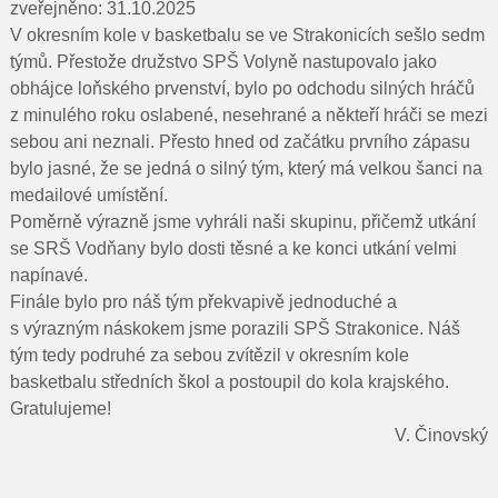
Pro rodiče
zveřejněno: 31.10.2025
V okresním kole v basketbalu se ve Strakonicích sešlo sedm
Dokumenty
týmů. Přestože družstvo SPŠ Volyně nastupovalo jako
obhájce loňského prvenství, bylo po odchodu silných hráčů
Kontakty
z minulého roku oslabené, nesehrané a někteří hráči se mezi
sebou ani neznali. Přesto hned od začátku prvního zápasu
Pro uchazeče
bylo jasné, že se jedná o silný tým, který má velkou šanci na
medailové umístění.
Poměrně výrazně jsme vyhráli naši skupinu, přičemž utkání
se SRŠ Vodňany bylo dosti těsné a ke konci utkání velmi
napínavé.
Finále bylo pro náš tým překvapivě jednoduché a
s výrazným náskokem jsme porazili SPŠ Strakonice. Náš
tým tedy podruhé za sebou zvítězil v okresním kole
basketbalu středních škol a postoupil do kola krajského.
Gratulujeme!
V. Činovský