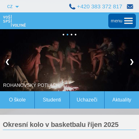
cz
+420 383 372 817
menu
Hlavní
Střední škola
❮
❯
Vyšší škola
Bakalářské studium
ROHANOVSKÝ POTLACH
Magisterské studium Bern
O škole
Studenti
Uchazeči
Aktuality
Konference
Okresní kolo v basketbalu říjen 2025
Pro studenty