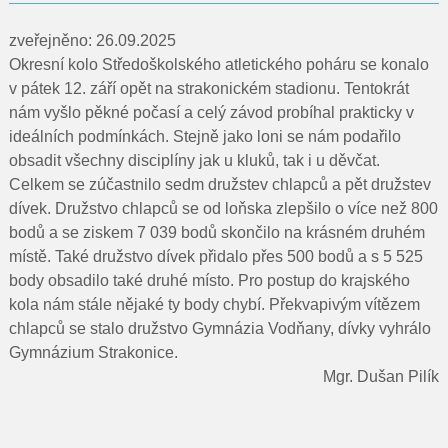
Pro rodiče
zveřejněno: 26.09.2025
Dokumenty
Okresní kolo Středoškolského atletického poháru se konalo
v pátek 12. září opět na strakonickém stadionu. Tentokrát
Kontakty
nám vyšlo pěkné počasí a celý závod probíhal prakticky v
ideálních podmínkách. Stejně jako loni se nám podařilo
Pro uchazeče
obsadit všechny disciplíny jak u kluků, tak i u děvčat.
Celkem se zúčastnilo sedm družstev chlapců a pět družstev
dívek. Družstvo chlapců se od loňska zlepšilo o více než 800
bodů a se ziskem 7 039 bodů skončilo na krásném druhém
místě. Také družstvo dívek přidalo přes 500 bodů a s 5 525
body obsadilo také druhé místo. Pro postup do krajského
kola nám stále nějaké ty body chybí. Překvapivým vítězem
chlapců se stalo družstvo Gymnázia Vodňany, dívky vyhrálo
Gymnázium Strakonice.
Mgr. Dušan Pilík