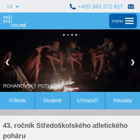
cz
+420 383 372 817
menu
Hlavní
Střední škola
❮
❯
Vyšší škola
Bakalářské studium
ROHANOVSKÝ POTLACH
Magisterské studium Bern
O škole
Studenti
Uchazeči
Aktuality
Konference
43. ročník Středoškolského atletického
Pro studenty
poháru