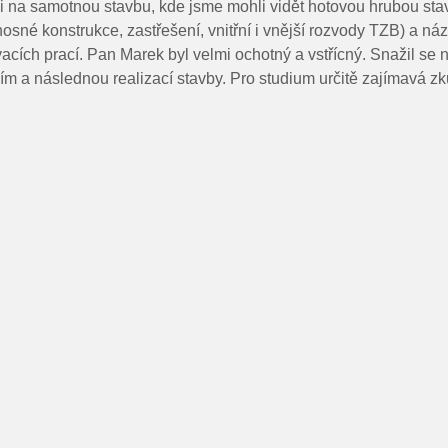
i na samotnou stavbu, kde jsme mohli vidět hotovou hrubou sta
osné konstrukce, zastřešení, vnitřní i vnější rozvody TZB) a náz
ích prací. Pan Marek byl velmi ochotný a vstřícný. Snažil se ná
ím a následnou realizací stavby. Pro studium určitě zajímavá z