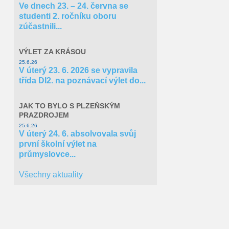
Ve dnech 23. – 24. června se
Cíl 3
studenti 2. ročníku oboru
zúčastnili...
Norské fondy
VÝLET ZA KRÁSOU
25.6.26
V úterý 23. 6. 2026 se vypravila
třída DI2. na poznávací výlet do...
JAK TO BYLO S PLZEŇSKÝM
PRAZDROJEM
25.6.26
V úterý 24. 6. absolvovala svůj
první školní výlet na
průmyslovce...
Všechny aktuality