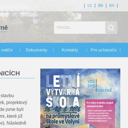
cz
de
en
yně
 rodiče
Dokumenty
Kontakty
Pro uchazeče
NICÍCH
 stavbu
ek, projektový
de jsme byli
, které již
že). Následně