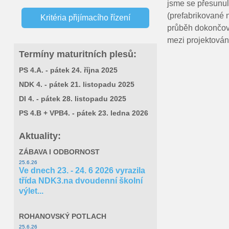
jsme se přesunul
Conference WOOD STRUCTURES
Dny otevřených dveří
(prefabrikované n
Kritéria přijímacího řízení
průběh dokončovac
Virtuální prohlídka školy
Výsledky přijímacích zkoušek
mezi projektován
Termíny maturitních plesů:
Nabídka zaměstnání
PS 4.A. - pátek 24. října 2025
NDK 4. - pátek 21. listopadu 2025
Výstavba vzdělávacího střediska
DI 4. - pátek 28. listopadu 2025
Oslavy 160. výročí založení školy
PS 4.B + VPB4. - pátek 23. ledna 2026
Aktuality:
Robodig
ZÁBAVA I ODBORNOST
Letní výtvarná škola
25.6.26
Ve dnech 23. - 24. 6 2026 vyrazila
třída NDK3.na dvoudenní školní
Eduroam
výlet...
Veřejné zakázky
ROHANOVSKÝ POTLACH
25.6.26