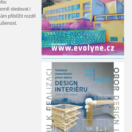
vbu
orně sledovat i
m přiblížit rozdíl
kušenost.