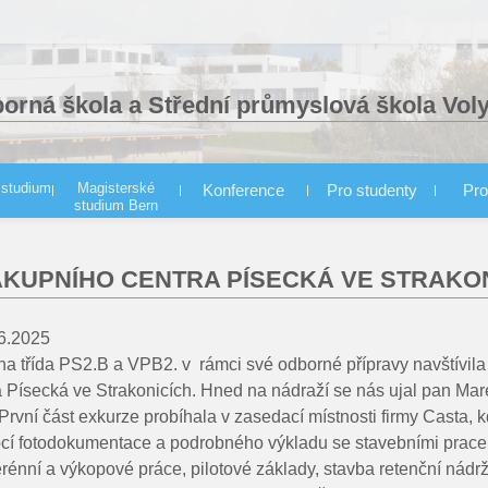
borná škola a Střední průmyslová škola Vol
 studium
Magisterské
Konference
Pro studenty
Pro
studium Bern
konstrukce - denní forma
ÁKUPNÍHO CENTRA PÍSECKÁ VE STRAKO
yužitím CNC
řízení VOŠ
06.2025
tna třída PS2.B a VPB2. v rámci své odborné přípravy navštívila
 Písecká ve Strakonicích. Hned na nádraží se nás ujal pan Mar
rvní část exkurze probíhala v zasedací místnosti firmy Casta, k
 fotodokumentace a podrobného výkladu se stavebními pracemi
erénní a výkopové práce, pilotové základy, stavba retenční nádr