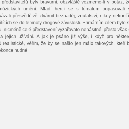
představitelů byly bravurní, obzvláště vezmeme-li v potaz, ž
 múzických umění. Mladí herci se s tématem popasovali
zali přesvědčivě ztvárnit beznaděj, zoufalství, nikdy nekonč
řítících se do temnoty drogové závislosti. Primárním cílem bylo
ou, nicméně celé představení vyzařovalo nenásilné, přesto však
 a jejich užívání. A jak je psáno již výše, i když pro někte
iš realistické, věřím, že by se našlo jen málo takových, kteří 
dokonce nudné.