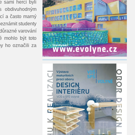
e sami herci byli
 s obdivuhodným
ící a často marný
 seznámit studenty
 důrazné varování
ré mohlo být toto
by ho označili za