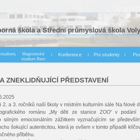
borná škola a Střední průmyslová škola Vol
 studium
Magisterské
Konference
Pro studenty
Pro
studium Bern
konstrukce - denní forma
A ZNEKLIDŇUJÍCÍ PŘEDSTAVENÍ
yužitím CNC
řízení VOŠ
06.2025
ci 2. a 3. ročníků naší školy v místním kulturním sále Na Nové 
iografického románu „My děti ze stanice ZOO“ v podání Di
o silným emocionálním zážitkem vyznačujícím se předevší
ochu šokující autenticitou, která je ovšem v tomto případě klíč
ročného příběhu.