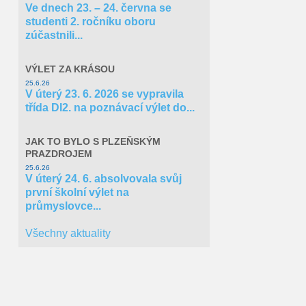
Ve dnech 23. – 24. června se
Cíl 3
studenti 2. ročníku oboru
zúčastnili...
Norské fondy
VÝLET ZA KRÁSOU
25.6.26
V úterý 23. 6. 2026 se vypravila
třída DI2. na poznávací výlet do...
JAK TO BYLO S PLZEŇSKÝM
PRAZDROJEM
25.6.26
V úterý 24. 6. absolvovala svůj
první školní výlet na
průmyslovce...
Všechny aktuality