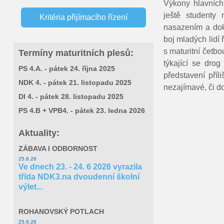
Výkony hlavních 
Conference WOOD STRUCTURES
Dny otevřených dveří
ještě studenty
Kritéria přijímacího řízení
nasazením a doká
Virtuální prohlídka školy
Výsledky přijímacích zkoušek
boj mladých lidí 
s maturitní četb
Termíny maturitních plesů:
Nabídka zaměstnání
týkající se drog
PS 4.A. - pátek 24. října 2025
představení příl
NDK 4. - pátek 21. listopadu 2025
Výstavba vzdělávacího střediska
nezajímavé, či 
DI 4. - pátek 28. listopadu 2025
Oslavy 160. výročí založení školy
PS 4.B + VPB4. - pátek 23. ledna 2026
Aktuality:
Robodig
ZÁBAVA I ODBORNOST
Letní výtvarná škola
25.6.26
Ve dnech 23. - 24. 6 2026 vyrazila
třída NDK3.na dvoudenní školní
Eduroam
výlet...
Veřejné zakázky
ROHANOVSKÝ POTLACH
25.6.26