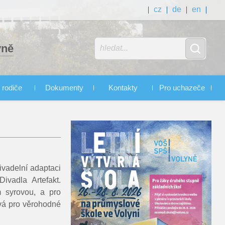
cz
de
en
yně
 rodiče
Dokumenty
Kontakty
Pro uchazeče
divadelní adaptaci
vadla Artefakt.
m syrovou, a pro
ová pro věrohodné