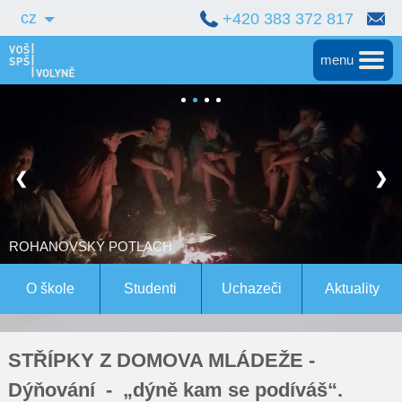
cz
+420 383 372 817
menu
Hlavní
Střední škola
❮
❯
Vyšší škola
Bakalářské studium
ROHANOVSKÝ POTLACH
Magisterské studium Bern
O škole
Studenti
Uchazeči
Aktuality
Konference
STŘÍPKY Z DOMOVA MLÁDEŽE -
Pro studenty
Dýňování - „dýně kam se podíváš“.