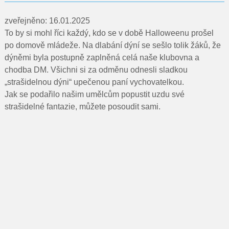
Pro rodiče
zveřejněno: 16.01.2025
Dokumenty
To by si mohl říci každý, kdo se v době Halloweenu prošel
po domově mládeže. Na dlabání dýní se sešlo tolik žáků, že
Kontakty
dýněmi byla postupně zaplněná celá naše klubovna a
chodba DM. Všichni si za odměnu odnesli sladkou
Pro uchazeče
„strašidelnou dýni“ upečenou paní vychovatelkou.
Jak se podařilo našim umělcům popustit uzdu své
strašidelné fantazie, můžete posoudit sami.