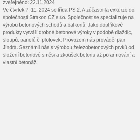
Pro rodiče
zveřejněno: 22.11.2024
Ve čtvrtek 7. 11. 2024 se třída PS 2. A zúčastnila exkurze do
Dokumenty
společnosti Strakon CZ s.r.o. Společnost se specializuje na
výrobu betonových schodů a balkonů. Jako doplňkové
Kontakty
produkty vytváří drobné betonové výroky v podobě dlaždic,
sloupů, panelů či plotovek. Provozem nás prováděl pan
Pro uchazeče
Jindra. Seznámil nás s výrobou železobetonových prvků od
složení betonové směsi a zkoušek betonu až po armování a
vlastní betonáž.