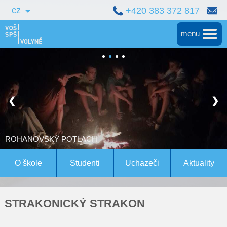
cz
+420 383 372 817
menu
Hlavní
Střední škola
❮
❯
Vyšší škola
Bakalářské studium
ROHANOVSKÝ POTLACH
Magisterské studium Bern
O škole
Studenti
Uchazeči
Aktuality
Konference
STRAKONICKÝ STRAKON
Pro studenty