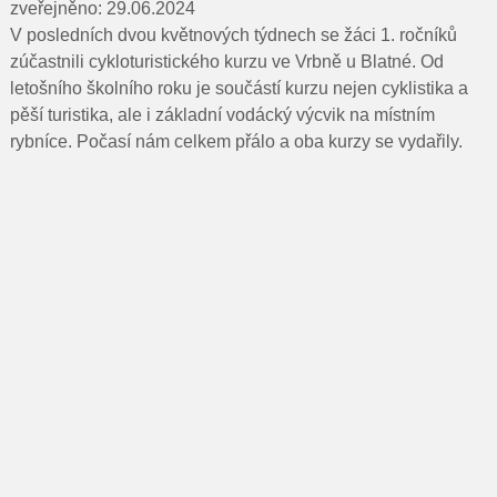
Pro rodiče
zveřejněno: 29.06.2024
V posledních dvou květnových týdnech se žáci 1. ročníků
Dokumenty
zúčastnili cykloturistického kurzu ve Vrbně u Blatné. Od
letošního školního roku je součástí kurzu nejen cyklistika a
Kontakty
pěší turistika, ale i základní vodácký výcvik na místním
rybníce. Počasí nám celkem přálo a oba kurzy se vydařily.
Pro uchazeče